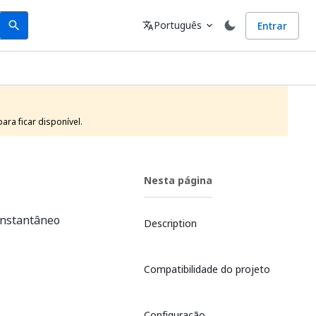
Search
Idioma
Português
Entrar
search
translate
expand_more
ra ficar disponível.
Nesta página
instantâneo
Description
Compatibilidade do projeto
Configuração