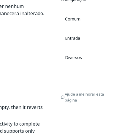
uver nenhum
manecerá inalterado.
Comum
Entrada
Diversos
Ajude a melhorar esta
página
pty, then it reverts
ctivity to complete
ld supports only