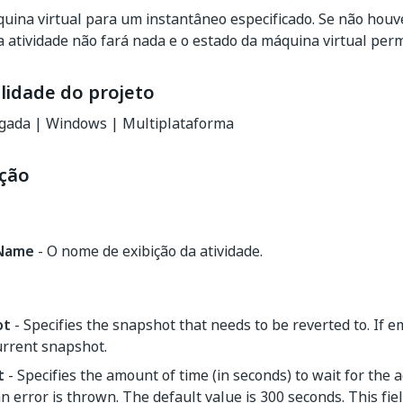
quina virtual para um instantâneo especificado. Se não ho
a atividade não fará nada e o estado da máquina virtual per
lidade do projeto
gada | Windows | Multiplataforma
ção
yName
- O nome de exibição da atividade.
ot
- Specifies the snapshot that needs to be reverted to. If em
urrent snapshot.
t
- Specifies the amount of time (in seconds) to wait for the a
n error is thrown. The default value is 300 seconds. This fie