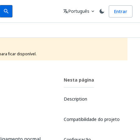
Search
Idioma
Português
Entrar
search
translate
expand_more
ra ficar disponível.
Nesta página
Description
Compatibilidade do projeto
sligamento normal.
Configuração