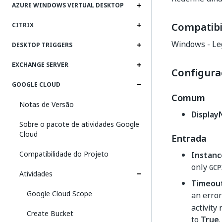
AZURE WINDOWS VIRTUAL DESKTOP
Compatibi
CITRIX
Windows - Le
DESKTOP TRIGGERS
EXCHANGE SERVER
Configura
GOOGLE CLOUD
Comum
Notas de Versão
Displa
Sobre o pacote de atividades Google
Cloud
Entrada
Compatibilidade do Projeto
Instanc
only
GCP
Atividades
Timeou
Google Cloud Scope
an error
activity
Create Bucket
to
True
.