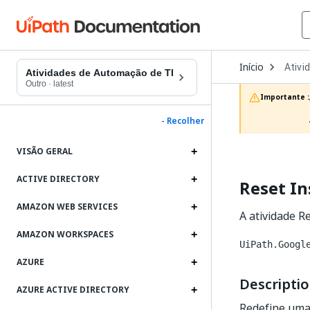
Open
Início
Ativi
Dropd
Atividades de Automação de TI
to
Outro
·
latest
choos
Importante :
produc
- Recolher
VISÃO GERAL
ACTIVE DIRECTORY
Reset In
AMAZON WEB SERVICES
A atividade R
AMAZON WORKSPACES
UiPath.Googl
AZURE
Descripti
AZURE ACTIVE DIRECTORY
Redefine uma 