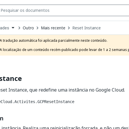
Outro
Mais recente
Reset Instance
dades
own
e
A tradução automática foi aplicada parcialmente neste conteúdo.

t
A localização de um conteúdo recém-publicado pode levar de 1 a 2 semanas pa
stance
eset Instance, que redefine uma instância no Google Cloud.
eCloud.Activites.GCPResetInstance
on
instância. Realiza uma reinicialização forçada, e não um de