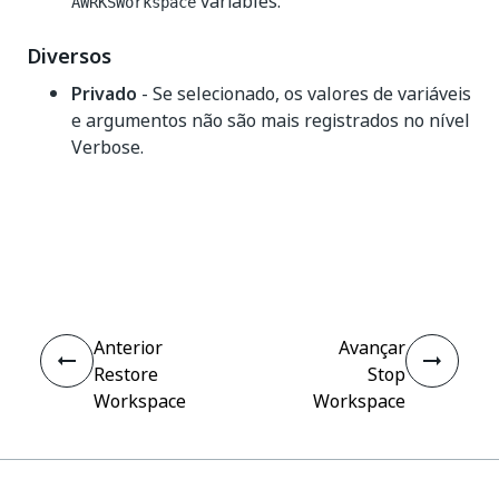
variables.
AWRKSWorkspace
Diversos
Privado
- Se selecionado, os valores de variáveis
e argumentos não são mais registrados no nível
Verbose.
Sim
Não
thumb_up
thumb_down
Anterior
Avançar
Restore
Stop
Workspace
Workspace