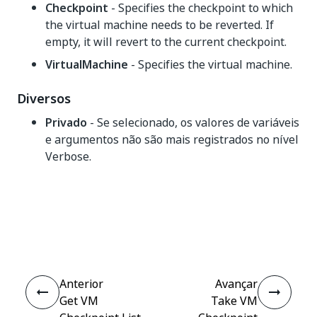
Checkpoint
- Specifies the checkpoint to which
the virtual machine needs to be reverted. If
empty, it will revert to the current checkpoint.
VirtualMachine
- Specifies the virtual machine.
Diversos
Privado
- Se selecionado, os valores de variáveis
e argumentos não são mais registrados no nível
Verbose.
Sim
Não
thumb_up
thumb_down
Anterior
Avançar
Get VM
Take VM