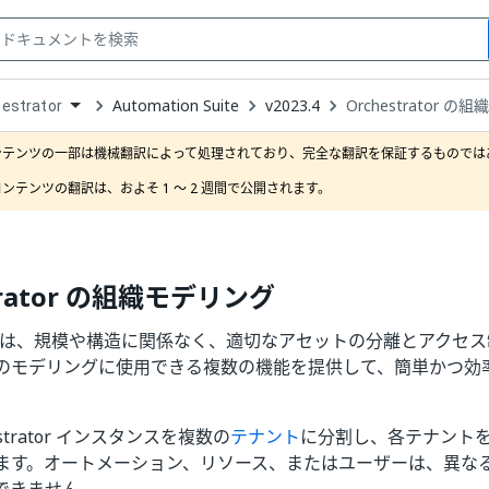
Automation Suite
v2023.4
Orchestrator 
estrator
down
se
ンテンツの一部は機械翻訳によって処理されており、完全な翻訳を保証するものではあ
ct
ンテンツの翻訳は、およそ 1 ～ 2 週間で公開されます。
trator の組織モデリング
rator は、規模や構造に関係なく、適切なアセットの分離とアク
のモデリングに使用できる複数の機能を提供して、簡単かつ効
estrator インスタンスを複数の
テナント
に分割し、各テナント
ます。オートメーション、リソース、またはユーザーは、異な