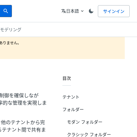
Search
言語
日本語
サインイン
search
translate
expand_more
の組織モデリング
りません。

目次
セス制御を確保しなが
テナント
率的な管理を実現しま
フォルダー
を他のテナントから完
モダン フォルダー
るテナント間で共有ま
クラシック フォルダー