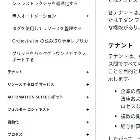
たはアクセス
ンフラストラクチャを最適化する
各テナントは
無人オートメーション
たはモダン 
な機能があり
タグを使用してリソースを整理する
Orchestrator の読み取り専用レプリカ
テナント
グリッドをバックグラウンドでエクス
テナントは、複
ポートする
ス間ですべての
ことを目的とし
テナント
示します。
リソース カタログ サービス
企業の
AUTOMATION SUITE ロボット
法律およ
ロセスな
フォルダー コンテキスト
複数の
自動化
給与計
プロセス
したがって、