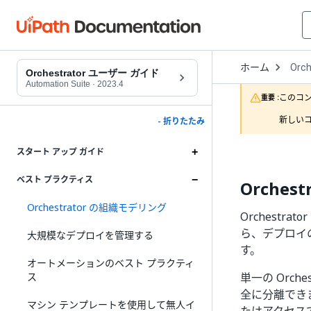
Open
ホーム
Orch
Drop
Orchestrator ユーザー ガイド
to
Automation Suite
·
2023.4
choo
このコ
重要 :
produ
新しいコ
- 折りたたみ
スタート アップ ガイド
ベスト プラクティス
Orches
Orchestrator の組織モデリング
Orchest
ら、デプロイ
大規模なデプロイを管理する
す。
オートメーションのベスト プラクティ
ス
単一の Orch
全に分離でき
マシン テンプレートを使用して無人イ