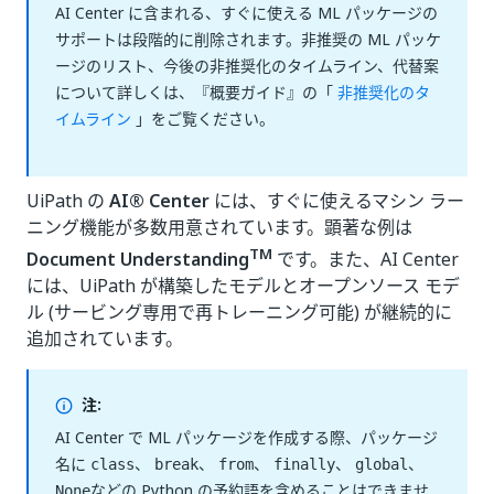
AI Center に含まれる、すぐに使える ML パッケージの
サポートは段階的に削除されます。非推奨の ML パッケ
ージのリスト、今後の非推奨化のタイムライン、代替案
について詳しくは、『概要ガイド』の「
非推奨化のタ
イムライン
」をご覧ください。
UiPath の
AI® Center
には、すぐに使えるマシン ラー
ニング機能が多数用意されています。顕著な例は
TM
Document Understanding
です。また、AI Center
には、UiPath が構築したモデルとオープンソース モデ
ル (サービング専用で再トレーニング可能) が継続的に
追加されています。
注:
AI Center で ML パッケージを作成する際、パッケージ
名に
、
、
、
、
、
class
break
from
finally
global
などの Python の予約語を含めることはできませ
None