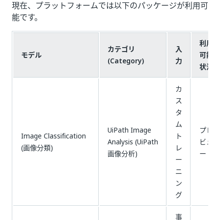
現在、プラットフォームでは以下のパッケージが利用可
能です。
利用
カテゴリ
入
モデル
可能
(Category)
力
状況
カ
ス
タ
ム
UiPath Image
プレ
Image Classification
ト
Analysis (UiPath
ビュ
(画像分類)
レ
画像分析)
ー
ー
ニ
ン
グ
事