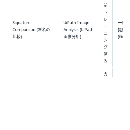
前
ト
レ
Signature
UiPath Image
一般
ー
Comparison (署名の
Analysis (UiPath
提供
ニ
比較)
画像分析)
(GA)
ン
グ
済
み
カ
ス
タ
Custom Named
UiPath
ム
一般
Entity Recognition
Language
ト
提供
(カスタム固有表現抽
Analysis (UiPath
レ
(GA)
出)
言語分析)
ー
ニ
ン