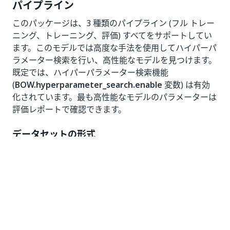
パイプライン
このパッケージは、3 種類のパイプライン (フル トレー
ニング、トレーニング、評価) すべてをサポートしてい
ます。このモデルでは高度な手法を使用してハイパーパ
ラメーター検索を行い、高性能なモデルを見つけます。
既定では、ハイパーパラメーター検索機能
(
BOW.hyperparameter_search.enable
変数) は有効
化されています。最も高性能なモデルのパラメーターは
評価レポートで確認できます。
データセットの形式
このモデルのデータセットを構成するために、JSON、
CSV、
AI Center
の JSON 形式 (ラベル付けツールのエ
クスポート形式でもあります) の 3 つのオプションを使
用できます。このモデルは、指定したディレクトリ内の
すべての CSV ファイルと JSON ファイルを読み取りま
す。このモデルでは、すべての形式に対して 2 つの列ま
たは 2 つのプロパティが必要です