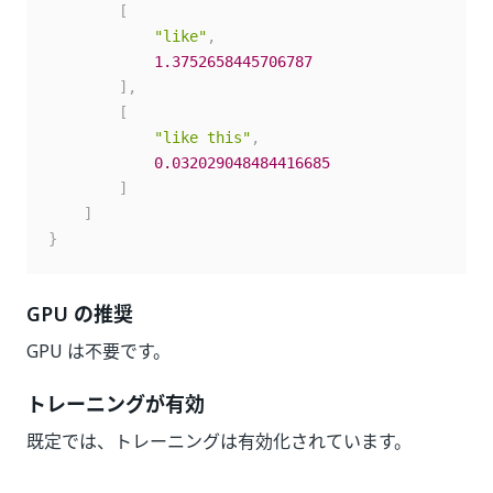
[
"like"
,
1.3752658445706787
]
,
[
"like this"
,
0.032029048484416685
]
]
}
GPU の推奨
GPU は不要です。
トレーニングが有効
既定では、トレーニングは有効化されています。