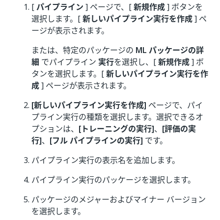
[
パイプライン
] ページで、[
新規作成
] ボタンを
選択します。[
新しいパイプライン実行を作成
] ペ
ージが表示されます。
または、特定のパッケージの
ML パッケージの詳
細
でパイプライン
実行
を選択し、[
新規作成
] ボ
タンを選択します。[
新しいパイプライン実行を作
成
] ページが表示されます。
[新しいパイプライン実行を作成]
ページで、パイ
プライン実行の種類を選択します。選択できるオ
プションは、
[トレーニングの実行]
、
[評価の実
行]
、
[フル パイプラインの実行]
です。
パイプライン実行の表示名を追加します。
パイプライン実行のパッケージを選択します。
パッケージのメジャーおよびマイナー バージョン
を選択します。