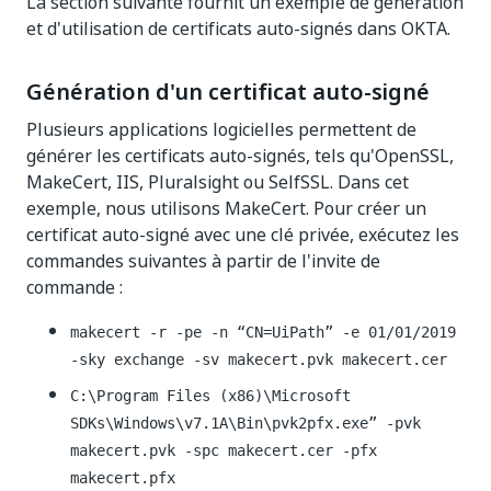
La section suivante fournit un exemple de génération
et d'utilisation de certificats auto-signés dans OKTA.
Génération d'un certificat auto-signé
Plusieurs applications logicielles permettent de
générer les certificats auto-signés, tels qu'OpenSSL,
MakeCert, IIS, Pluralsight ou SelfSSL. Dans cet
exemple, nous utilisons MakeCert. Pour créer un
certificat auto-signé avec une clé privée, exécutez les
commandes suivantes à partir de l'invite de
commande :
makecert -r -pe -n “CN=UiPath” -e 01/01/2019
-sky exchange -sv makecert.pvk makecert.cer
C:\Program Files (x86)\Microsoft
SDKs\Windows\v7.1A\Bin\pvk2pfx.exe” -pvk
makecert.pvk -spc makecert.cer -pfx
makecert.pfx