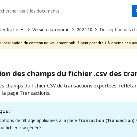
Se
s
n
Version autonome
2024.10
Description des ch
hestrator
pdown
se
a localisation du contenu nouvellement publié peut prendre 1 à 2 semaines ava
uct
ion des champs du fichier .csv des tra
es champs du fichier CSV de transactions exportées, reflétant
 la page Transactions.
UE :
options de filtrage appliquées à la page
Transaction (Transaction)
s
u fichier .csv généré.