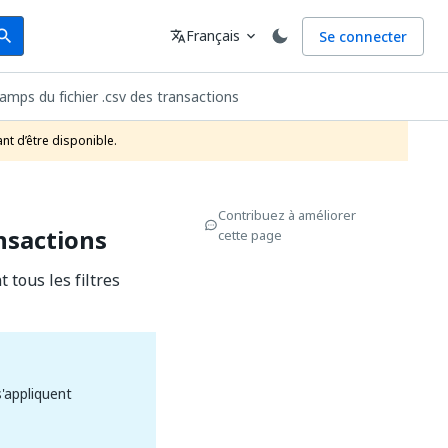
arch
Langue
Français
Se connecter
earch
translate
expand_more
amps du fichier .csv des transactions
nt d’être disponible.
Contribuez à améliorer
nsactions
cette page
 tous les filtres
'appliquent