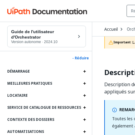
Ope
Accueil
Orc
Dro
Guide de l'utilisateur
to
d'Orchestrator
choo
Version autonome
·
2024.10
L
Important :
prod
- Réduire
Descript
DÉMARRAGE
MEILLEURES PRATIQUES
Description d
appliqués sur
LOCATAIRE
SERVICE DE CATALOGUE DE RESSOURCES
REMARQ
Toutes les 
CONTEXTE DES DOSSIERS
également a
AUTOMATISATIONS