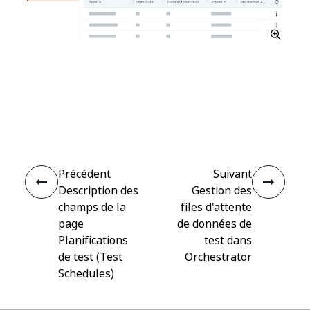
Oui
Non
thumb_up
thumb_down
Précédent
Suivant
Description des
Gestion des
champs de la
files d'attente
page
de données de
Planifications
test dans
de test (Test
Orchestrator
Schedules)