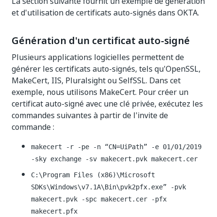
La section suivante fournit un exemple de génération
et d'utilisation de certificats auto-signés dans OKTA.
Génération d'un certificat auto-signé
Plusieurs applications logicielles permettent de
générer les certificats auto-signés, tels qu'OpenSSL,
MakeCert, IIS, Pluralsight ou SelfSSL. Dans cet
exemple, nous utilisons MakeCert. Pour créer un
certificat auto-signé avec une clé privée, exécutez les
commandes suivantes à partir de l'invite de
commande :
makecert -r -pe -n “CN=UiPath” -e 01/01/2019
-sky exchange -sv makecert.pvk makecert.cer
C:\Program Files (x86)\Microsoft
SDKs\Windows\v7.1A\Bin\pvk2pfx.exe” -pvk
makecert.pvk -spc makecert.cer -pfx
makecert.pfx