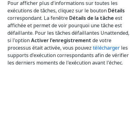
Pour afficher plus d'informations sur toutes les
exécutions de tâches, cliquez sur le bouton
Détails
correspondant. La fenêtre
Détails de la tâche
est
affichée et permet de voir pourquoi une tâche est
défaillante. Pour les tâches défaillantes Unattended,
si l'option
Activer l'enregistrement
de votre
processus était activée, vous pouvez
télécharger
les
supports d'exécution correspondants afin de vérifier
les derniers moments de l'exécution avant l'échec.
Oui
Non
thumb_up
thumb_down
Précédent
Suivant
Gestion des
Travailler avec
tâches
des workflows