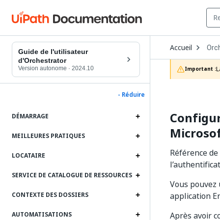
Ope
Accueil
Orc
Dro
Guide de l'utilisateur
to
d'Orchestrator
choo
Version autonome
·
2024.10
L
Important :
prod
- Réduire
Configur
DÉMARRAGE
Microsof
MEILLEURES PRATIQUES
Référence de 
LOCATAIRE
l’authentifica
SERVICE DE CATALOGUE DE RESSOURCES
Vous pouvez u
application E
CONTEXTE DES DOSSIERS
Après avoir co
AUTOMATISATIONS