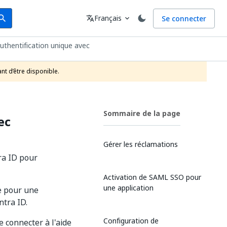
arch
Langue
Français
Se connecter
earch
translate
expand_more
authentification unique avec
nt d’être disponible.
Sommaire de la page
ec
Gérer les réclamations
ra ID pour
Activation de SAML SSO pour
une application
ue pour une
ntra ID.
Configuration de
e connecter à l'aide