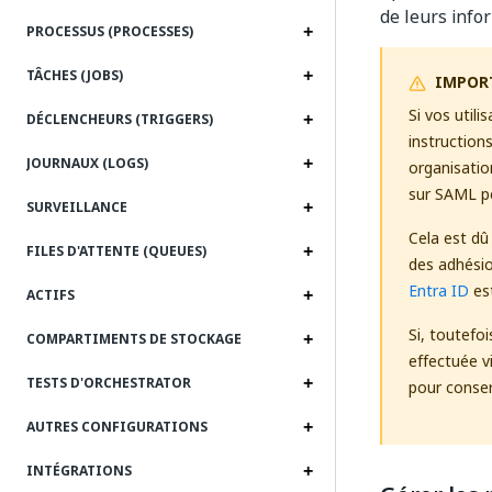
de leurs infor
PROCESSUS (PROCESSES)
TÂCHES (JOBS)
IMPOR
Si vos util
DÉCLENCHEURS (TRIGGERS)
instruction
JOURNAUX (LOGS)
organisatio
sur SAML pe
SURVEILLANCE
Cela est dû 
FILES D'ATTENTE (QUEUES)
des adhésio
Entra ID
est
ACTIFS
Si, toutefo
COMPARTIMENTS DE STOCKAGE
effectuée v
TESTS D'ORCHESTRATOR
pour conser
AUTRES CONFIGURATIONS
INTÉGRATIONS