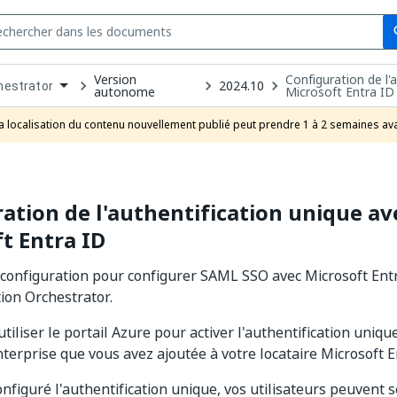
Se
s
Version
Configuration de l'
n
2024.10
hestrator
autonome
Microsoft Entra ID
pdown
se
a localisation du contenu nouvellement publié peut prendre 1 à 2 semaines ava
uct
ation de l'authentification unique av
t Entra ID
configuration pour configurer SAML SSO avec Microsoft Ent
tion Orchestrator.
tiliser le portail Azure pour activer l'authentification uniq
nterprise que vous avez ajoutée à votre locataire Microsoft E
nfiguré l'authentification unique, vos utilisateurs peuvent s