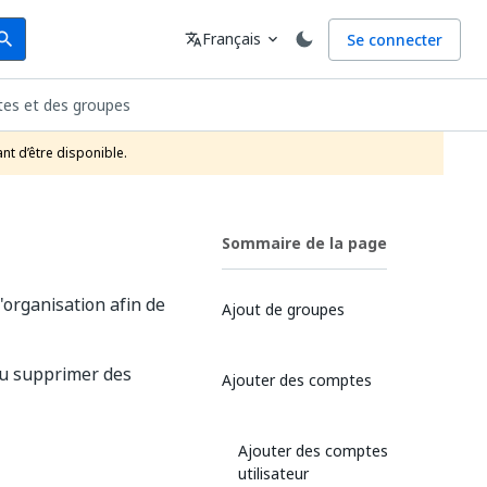
arch
Langue
Français
Se connecter
earch
translate
expand_more
es et des groupes
nt d’être disponible.
Sommaire de la page
'organisation afin de
Ajout de groupes
 ou supprimer des
Ajouter des comptes
Ajouter des comptes
utilisateur