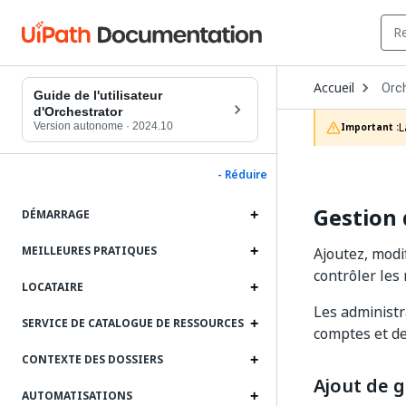
Ope
Accueil
Orc
Dro
Guide de l'utilisateur
to
d'Orchestrator
choo
Version autonome
·
2024.10
L
Important :
prod
- Réduire
Gestion 
DÉMARRAGE
MEILLEURES PRATIQUES
Ajoutez, modi
contrôler les 
LOCATAIRE
Les administr
SERVICE DE CATALOGUE DE RESSOURCES
comptes et de
CONTEXTE DES DOSSIERS
Ajout de 
AUTOMATISATIONS