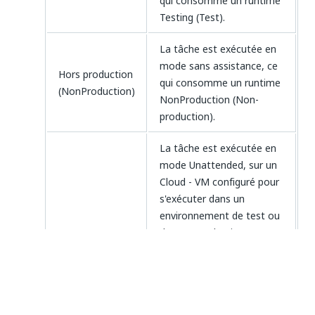
qui consomme un runtime
Testing (Test).
La tâche est exécutée en
mode sans assistance, ce
Hors production
qui consomme un runtime
(NonProduction)
NonProduction (Non-
production).
La tâche est exécutée en
mode Unattended, sur un
Cloud - VM configuré pour
s'exécuter dans un
environnement de test ou
de non-production.
Cloud - VM
L'exécution de la machine
Testing
virtuelle consomme les
Robot Units pour les
environnements de test.