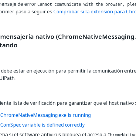
 mensaje de error
Cannot communicate with the browser, ple
 primer paso a seguir es
Comprobar si la extensión para Chro
e mensajería nativo (ChromeNativeMessaging.
utando
o debe estar en ejecución para permitir la comunicación entre 
UiPath.
uiente lista de verificación para garantizar que el host nativo
f ChromeNativeMessaging.exe is running
 ComSpec variable is defined correctly
a si el software antivirus bloquea el acceso a
ChromeNativ