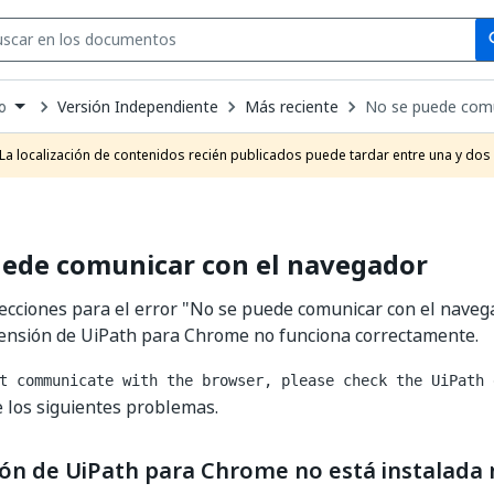
Se
se
Versión Independiente
Más reciente
No se puede comu
o
own
e
La localización de contenidos recién publicados puede tardar entre una y dos
t
uede comunicar con el navegador
ecciones para el error "No se puede comunicar con el naveg
tensión de UiPath para Chrome no funciona correctamente.
t communicate with the browser, please check the UiPath 
e los siguientes problemas.
ón de UiPath para Chrome no está instalada n