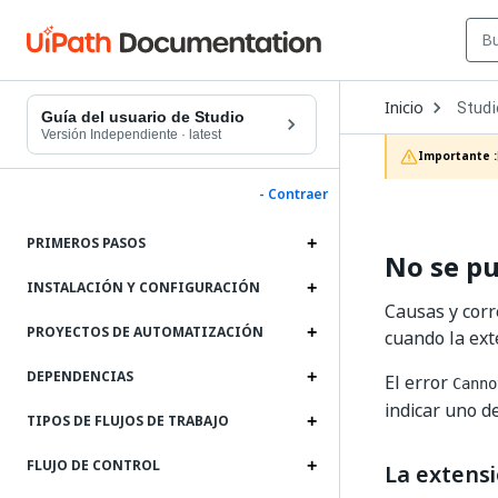
Open
Inicio
Studi
Dropd
Guía del usuario de Studio
to
Versión Independiente
·
latest
choos
Importante :
produc
- Contraer
PRIMEROS PASOS
No se p
INSTALACIÓN Y CONFIGURACIÓN
Causas y corr
PROYECTOS DE AUTOMATIZACIÓN
cuando la ex
DEPENDENCIAS
El error
Canno
indicar uno d
TIPOS DE FLUJOS DE TRABAJO
FLUJO DE CONTROL
La extensi