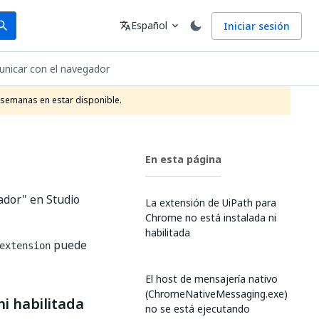
arch
Idioma
Español
Iniciar sesión
arch
translate
expand_more
nicar con el navegador
 semanas en estar disponible.
En esta página
ador" en Studio
La extensión de UiPath para
Chrome no está instalada ni
habilitada
puede
extension
El host de mensajería nativo
(ChromeNativeMessaging.exe)
i habilitada
no se está ejecutando