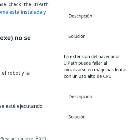
ase check the UiPath
me está instalada y
Descripción
Solución
exe) no se
La extensión del navegador
UiPath puede fallar al
inicializarse en máquinas lentas
el robot y la
con un uso alto de CPU
Descripción
 se esté ejecutando:
Solución
La extensión se corrompe
. Para
eMessaging.exe