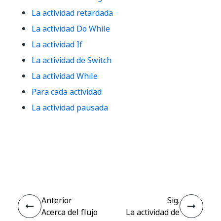
La actividad retardada
La actividad Do While
La actividad If
La actividad de Switch
La actividad While
Para cada actividad
La actividad pausada
Sí
No
thumb_up
thumb_down
Anterior
Sig.
Acerca del flujo
La actividad de