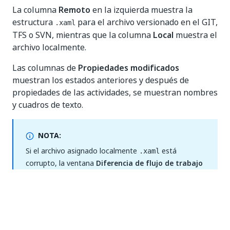
La columna
Remoto
en la izquierda muestra la
estructura
para el archivo versionado en el GIT,
.xaml
TFS o SVN, mientras que la columna
Local
muestra el
archivo localmente.
Las columnas de
Propiedades modificados
muestran los estados anteriores y después de
propiedades de las actividades, se muestran nombres
y cuadros de texto.
NOTA:
Si el archivo asignado localmente
está
.xaml
corrupto, la ventana
Diferencia de flujo de trabajo
se abre en la vista
.
project.json/.txt
Diferentes versiones de Studio pueden reescribir
metadatos de diseño no funcionales (como tamaños