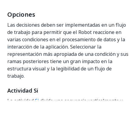
Opciones
Las decisiones deben ser implementadas en un flujo
de trabajo para permitir que el Robot reaccione en
varias condiciones en el procesamiento de datos y la
interacción de la aplicación. Seleccionar la
representación más apropiada de una condición y sus
ramas posteriores tiene un gran impacto en la
estructura visual y la legibilidad de un flujo de
trabajo.
Actividad Si
La actividad
Si
divide una secuencia verticalmente y
es perfecta para ramas lineales cortas y equilibradas.
Los desafíos vienen cuando es necesario encadenar
más condiciones de manera
If… Else if
,
especialmente cuando las ramas exceden el tamaño