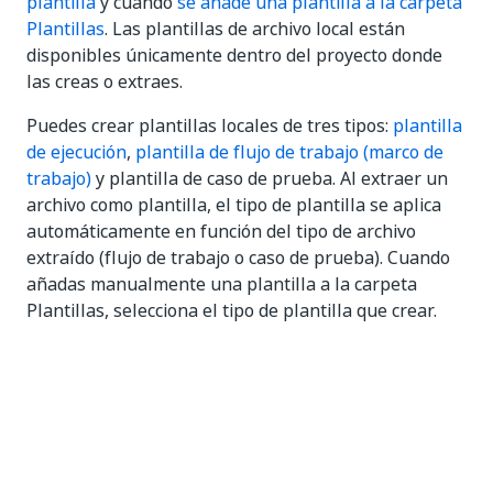
plantilla
y cuando
se añade una plantilla a la carpeta
Plantillas
. Las plantillas de archivo local están
disponibles únicamente dentro del proyecto donde
las creas o extraes.
Puedes crear plantillas locales de tres tipos:
plantilla
de ejecución
,
plantilla de flujo de trabajo (marco de
trabajo)
y plantilla de caso de prueba. Al extraer un
archivo como plantilla, el tipo de plantilla se aplica
automáticamente en función del tipo de archivo
extraído (flujo de trabajo o caso de prueba). Cuando
añadas manualmente una plantilla a la carpeta
Plantillas, selecciona el tipo de plantilla que crear.
Sí
No
thumb_up
thumb_down