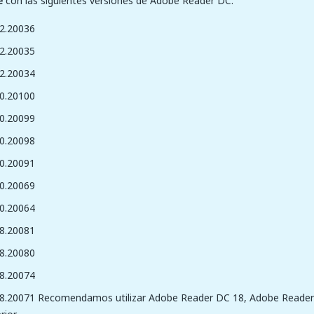
e
con las siguientes versiones de Adobe Reader DC:
2.20036
2.20035
2.20034
0.20100
0.20099
0.20098
0.20091
0.20069
0.20064
8.20081
8.20080
8.20074
8.20071 Recomendamos utilizar Adobe Reader DC 18, Adobe Reader