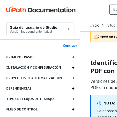
Open
Inicio
Studi
Dropd
Guía del usuario de Studio
to
Versión Independiente
·
latest
choos
Importante :
produc
- Contraer
PRIMEROS PASOS
Identifi
INSTALACIÓN Y CONFIGURACIÓN
PDF con 
PROYECTOS DE AUTOMATIZACIÓN
Versiones de 
PDF sin etique
DEPENDENCIAS
TIPOS DE FLUJOS DE TRABAJO
NOTA:
FLUJO DE CONTROL
La detecció