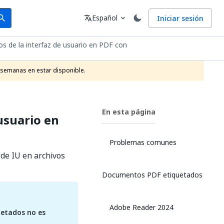
arch
Idioma
Español
Iniciar sesión
arch
translate
expand_more
os de la interfaz de usuario en PDF con
 semanas en estar disponible.
En esta página
usuario en
Problemas comunes
de IU en archivos
Documentos PDF etiquetados
Adobe Reader 2024
uetados
no es