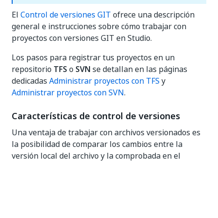
El
Control de versiones GIT
ofrece una descripción
general e instrucciones sobre cómo trabajar con
proyectos con versiones GIT en Studio.
Los pasos para registrar tus proyectos en un
repositorio
TFS
o
SVN
se detallan en las páginas
dedicadas
Administrar proyectos con TFS
y
Administrar proyectos con SVN
.
Características de control de versiones
Una ventaja de trabajar con archivos versionados es
la posibilidad de comparar los cambios entre la
versión local del archivo y la comprobada en el
repositorio. Puedes hacerlo usando
Diferencia de
flujo de trabajo
.
Si quieres comparar dos archivos similares en el
mismo proyecto de automatización, utiliza
Comparar