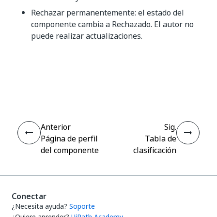
Rechazar permanentemente: el estado del
componente cambia a Rechazado. El autor no
puede realizar actualizaciones.
Sí
No
thumb_up
thumb_down
Anterior
Sig.
Página de perfil
Tabla de
del componente
clasificación
Conectar
¿Necesita ayuda?
Soporte
¿Quiere aprender?
UiPath Academy