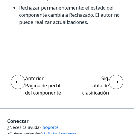
Rechazar permanentemente: el estado del
componente cambia a Rechazado. El autor no
puede realizar actualizaciones.
Sí
No
thumb_up
thumb_down
Anterior
Sig.
Página de perfil
Tabla de
del componente
clasificación
Conectar
¿Necesita ayuda?
Soporte
¿Quiere aprender?
UiPath Academy