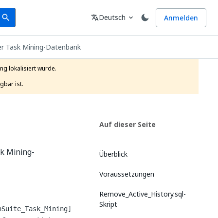
earch
Sprache
Deutsch
Anmelden
search
translate
expand_more
er Task Mining-Datenbank
g lokalisiert wurde.

gbar ist.
Auf dieser Seite
sk Mining-
Überblick
Voraussetzungen
Remove_Active_History.sql-
Skript
nSuite_Task_Mining]