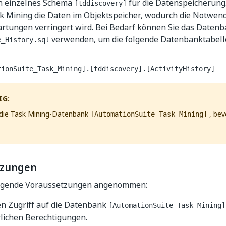
n einzelnes Schema
für die Datenspeicherung. 
[tddiscovery]
k Mining die Daten im Objektspeicher, wodurch die Notwend
tungen verringert wird. Bei Bedarf können Sie das Daten
verwenden, um die folgende Datenbanktabell
e_History.sql
tionSuite_Task_Mining].[tddiscovery].[ActivityHistory]
IG:
 die Task Mining-Datenbank
, bev
[AutomationSuite_Task_Mining]
tzungen
olgende Voraussetzungen angenommen:
en Zugriff auf die Datenbank
[AutomationSuite_Task_Mining]
rlichen Berechtigungen.