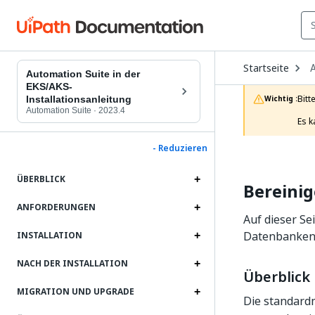
O
Startseite
D
Automation Suite in der
t
EKS/AKS-
c
Bitt
Installationsanleitung
Wichtig :
p
Automation Suite
·
2023.4
Es k
- Reduzieren
ÜBERBLICK
Bereini
ANFORDERUNGEN
Auf dieser Se
Datenbanken 
INSTALLATION
NACH DER INSTALLATION
Überblick
MIGRATION UND UPGRADE
Die standar