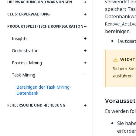
verwendet ei
ÜBERWACHUNG UND WARNUNGEN
speichert Tas
CLUSTERVERWALTUNG
Datenbankwar
Remove_Activ
PRODUKTSPEZIFISCHE KONFIGURATION
bereinigen:
Insights
[Automa
Orchestrator
WICHT
Process Mining
Sichern Sie
Task Mining
ausführen.
Bereinigen der Task Mining-
Datenbank
Vorausse
FEHLERSUCHE UND ‑BEHEBUNG
Es werden f
Sie hab
erforde