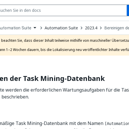
S
pen
Automation Suite
2023.4
Bereinigen d
Automation Suite
ropdown
o
hoose
e beachten Sie, dass dieser Inhalt teilweise mithilfe von maschineller Übersetzun
roduct
ann 1–2 Wochen dauern, bis die Lokalisierung neu veröffentlichter Inhalte verfü
gen der Task Mining-Datenbank
ite werden die erforderlichen Wartungsaufgaben für die Ta
beschrieben.
dmäßige Task Mining-Datenbank mit dem Namen
[Automatio