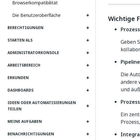
Browserkompatibilität
Die Benutzeroberfläche
Wichtige 
BERECHTIGUNGEN
Prozess
STARTEN ALS
Geben S
kollabor
ADMINISTRATORKONSOLE
Pipeli
ARBEITSBEREICH
Die Aut
ERKUNDEN
andere w
und äuß
DASHBOARDS
Prozes
IDEEN ODER AUTOMATISIERUNGEN
TEILEN
Ein zen
Prozess
MEINE AUFGABEN
Integra
BENACHRICHTIGUNGEN