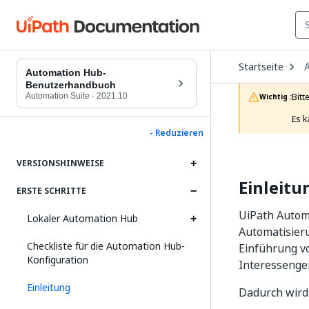
O
Startseite
D
Automation Hub-
t
Benutzerhandbuch
c
Automation Suite
·
2021.10
Bitt
Wichtig :
p
Es k
- Reduzieren
VERSIONSHINWEISE
Einleitu
ERSTE SCHRITTE
UiPath Automa
Lokaler Automation Hub
Automatisier
Checkliste für die Automation Hub-
Einführung v
Konfiguration
Interessenge
Einleitung
Dadurch wird 