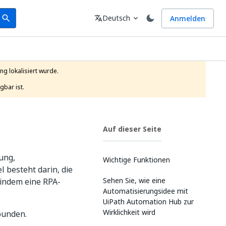
earch
Sprache
Deutsch
Anmelden
search
translate
expand_more
g lokalisiert wurde.

gbar ist.
Auf dieser Seite
ung,
Wichtige Funktionen
 besteht darin, die
Sehen Sie, wie eine
indem eine RPA-
Automatisierungsidee mit
UiPath Automation Hub zur
Wirklichkeit wird
bunden.