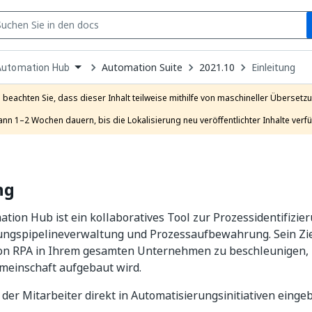
S
pen
Automation Suite
2021.10
Einleitung
Automation Hub
ropdown
o
hoose
e beachten Sie, dass dieser Inhalt teilweise mithilfe von maschineller Übersetzun
roduct
ann 1–2 Wochen dauern, bis die Lokalisierung neu veröffentlichter Inhalte verfü
ng
tion Hub ist ein kollaboratives Tool zur Prozessidentifizier
ungspipelineverwaltung und Prozessaufbewahrung. Sein Ziel
on RPA in Ihrem gesamten Unternehmen zu beschleunigen, 
meinschaft aufgebaut wird.
der Mitarbeiter direkt in Automatisierungsinitiativen einge