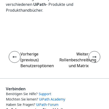
verschiedenen
UiPath-
Produkte und
Produkthandbücher.
Ja
Nein
thumb_up
thumb_down
Vorherige
Weiter
(previous)
Rollenbeschreibung
Benutzeroptionen
und Matrix
Verbinden
Benötigen Sie Hilfe?
Support
Möchten Sie lernen?
UiPath Academy
Haben Sie Fragen?
UiPath-Forum