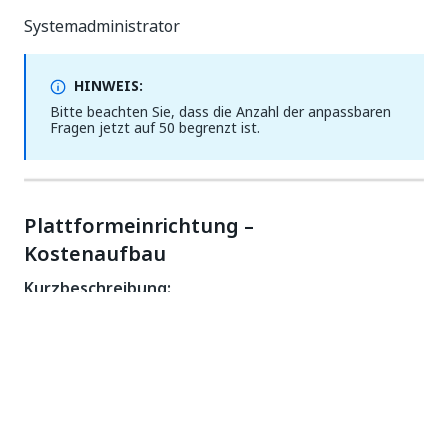
Systemadministrator
HINWEIS:
Bitte beachten Sie, dass die Anzahl der anpassbaren
Fragen jetzt auf 50 begrenzt ist.
Plattformeinrichtung –
Kostenaufbau
Kurzbeschreibung:
In diesem Video wird erklärt, wie ein Katalog für
Kostentypen erstellt wird. Das unterstützt
Projektmanager beim Ausfüllen der Kosten-Nutzen-
Analyse.
Die Hauptthemen sind: