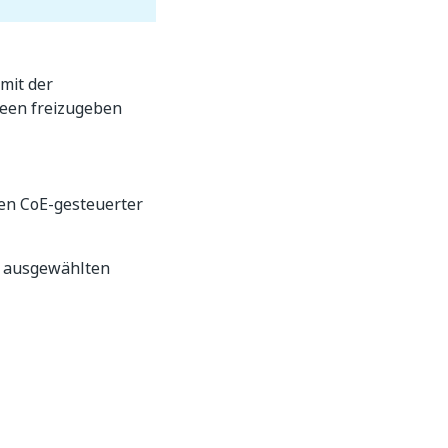
mit der
deen freizugeben
len CoE-gesteuerter
m ausgewählten