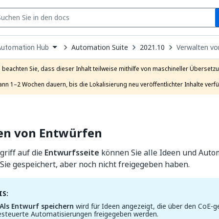
S
pen
Automation Suite
2021.10
Verwalten vo
Automation Hub
ropdown
o
hoose
e beachten Sie, dass dieser Inhalt teilweise mithilfe von maschineller Übersetzun
roduct
ann 1–2 Wochen dauern, bis die Lokalisierung neu veröffentlichter Inhalte verfü
en von Entwürfen
riff auf die
Entwurfsseite
können Sie alle Ideen und Auto
 Sie gespeichert, aber noch nicht freigegeben haben.
S:
Als Entwurf speichern
wird für Ideen angezeigt, die über den CoE-
esteuerte Automatisierungen freigegeben werden.