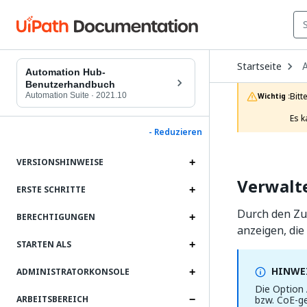
O
Startseite
D
Automation Hub-
t
Benutzerhandbuch
c
Automation Suite
·
2021.10
Bitt
Wichtig :
p
Es k
- Reduzieren
VERSIONSHINWEISE
Verwalt
ERSTE SCHRITTE
Durch den Zug
BERECHTIGUNGEN
anzeigen, die
STARTEN ALS
HINWEI
ADMINISTRATORKONSOLE
Die Option
bzw. CoE-g
ARBEITSBEREICH