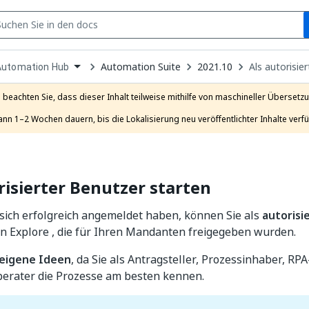
S
pen
Automation Suite
2021.10
Als autorisie
Automation Hub
ropdown
o
hoose
e beachten Sie, dass dieser Inhalt teilweise mithilfe von maschineller Übersetzun
roduct
ann 1–2 Wochen dauern, bis die Lokalisierung neu veröffentlichter Inhalte verfü
risierter Benutzer starten
sich erfolgreich angemeldet haben, können Sie als
autorisi
en Explore , die für Ihren Mandanten freigegeben wurden.
e eigene Ideen
, da Sie als Antragsteller, Prozessinhaber, RP
berater die Prozesse am besten kennen.