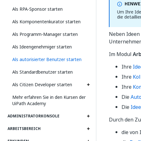
HINWEI
Als RPA-Sponsor starten
Um Ihre Ide
die detaill
Als Komponentenkurator starten
Neben Ideen 
Als Programm-Manager starten
Unternehmen
Als Ideengenehmiger starten
Im Modul
Arb
Als autorisierter Benutzer starten
Ihre
Ide
Als Standardbenutzer starten
Ihre
Kol
Als Citizen Developer starten
Ihre
Ko
Die
Auto
Mehr erfahren Sie in den Kursen der
UiPath Academy
Die
Idee
ADMINISTRATORKONSOLE
Durch den Zu
ARBEITSBEREICH
die von