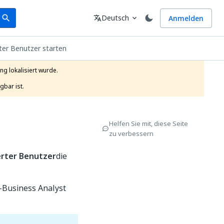
earch
Sprache
Deutsch
Anmelden
search
translate
expand_more
rter Benutzer starten
g lokalisiert wurde.

gbar ist.
Helfen Sie mit, diese Seite
zu verbessern
erter Benutzer
die
A-Business Analyst