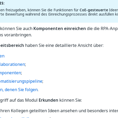
S:
en freizugeben, können Sie die Funktionen für
CoE-gesteuerte
Ideen
ierte Bewertung während des Einreichungsprozesses direkt ausfüllen 
können Sie auch
Komponenten einreichen
die die RPA-An
s voranbringen.
eitsbereich
haben Sie eine detaillierte Ansicht über:
en
laborationen
;
mponenten
;
matisierungspipeline
;
n, denen Sie folgen
.
griff auf das Modul
Erkunden
können Sie:
 Ihren Kollegen geteilten Ideen ansehen und besonders inte