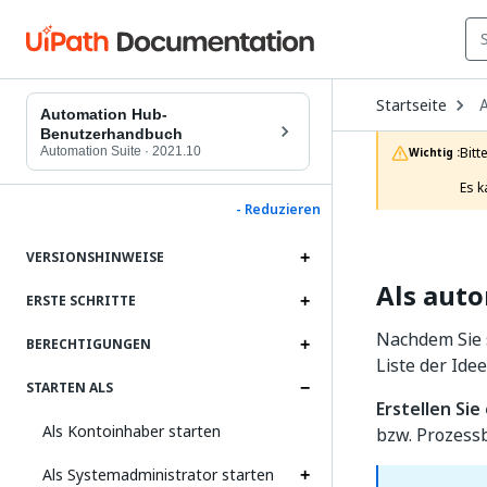
O
Startseite
D
Automation Hub-
t
Benutzerhandbuch
c
Automation Suite
·
2021.10
Bitt
Wichtig :
p
Es k
- Reduzieren
VERSIONSHINWEISE
Als auto
ERSTE SCHRITTE
Nachdem Sie 
BERECHTIGUNGEN
Liste der Ide
STARTEN ALS
Erstellen Si
Als Kontoinhaber starten
bzw. Prozess
Als Systemadministrator starten