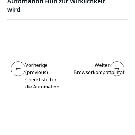
Automation Hub zur Wirklichkeit
wird
Ja
Nein
thumb_up
thumb_down
Vorherige
Weiter
(previous)
Browserkompatibilität
Checkliste für
die Automation
Hub-
Konfiguration
Verbinden