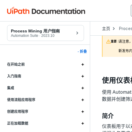
Open
主页
Proces
Dropd
Process Mining 用户指南
to
Automation Suite
·
2023.10
choose
请注意，
重要 :
product
新发布内
- 折叠
在开始之前
入门指南
使用仪表
集成
使用 Automa
数据并创建筛
使用流程应用程序
创建应用程序
简介
正在加载数据
仪表板用于以