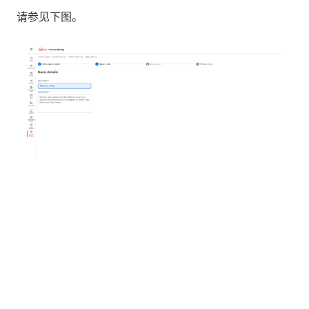
请参见下图。
系统将显示“数据源”步骤。
选择数据源
您可以使用示例数据集，上传包含
文件的数据集，
.csv
或使用提取程序加载数据。创建新流程应用程序后，将提