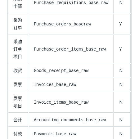
N
Purchase_requisitions_base_raw
申请
采购
Y
Purchase_orders_baseraw
订单
采购
订单
Y
Purchase_order_items_base_raw
项目
收货
N
Goods_receipt_base_raw
发票
N
Invoices_base_raw
发票
N
Invoice_items_base_raw
项目
会计
N
Accounting_documents_base_raw
付款
N
Payments_base_raw