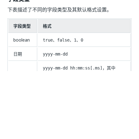
下表描述了不同的字段类型及其默认格式设置。
字段类型
格式
boolean
、
、
、
true
false
1
0
日期
yyyy-mm-dd
，其中
yyyy-mm-dd hh:mm:ss[.ms]
datetime
是可选的。如果要更改日期格式，请
[.ms]
参阅
官方 Microsoft 文档
。
double
小数分隔符：
（点） 千位分隔符：无
.
整数
千位分隔符：无
text
不适用