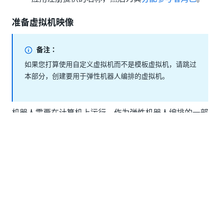
准备虚拟机映像
备注：
如果您打算使用自定义虚拟机而不是模板虚拟机，请跳过
本部分，创建要用于弹性机器人编排的虚拟机。
机器人需要在计算机上运行。作为弹性机器人编排的一部
分，我们可以使用您的云托管虚拟机 (VM) 按需创建计算
机，以便在需要时运行机器人。
在 Azure 中创建虚拟机时，Microsoft 提供了一组映像来
构建您的虚拟机。它们是不同操作系统（例如 Windows
Server 或 Windows 10 Pro）的映像，允许您安装运行
自动化作业所需的软件。
要捕获虚拟机映像：