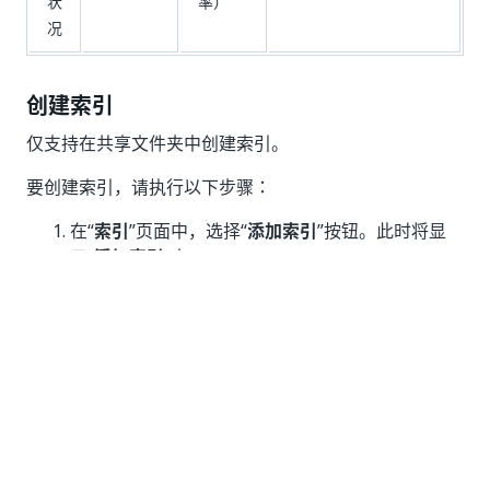
状
率）
况
创建索引
仅支持在共享文件夹中创建索引。
要创建索引，请执行以下步骤：
在“
索引
”页面中，选择“
添加索引
”按钮。此时将显
示“
添加索引
”窗口。
在“
常规详细信息
”下，添加“
索引名称
”和“
描述
”。
备注：
索引名称在租户级别必须唯一。索引名称不能包含
以下字符：
、
或
。存储桶名称没有这些限
(
)
-
制。如果您计划对索引和存储桶使用匹配名称，请
记住这一点。