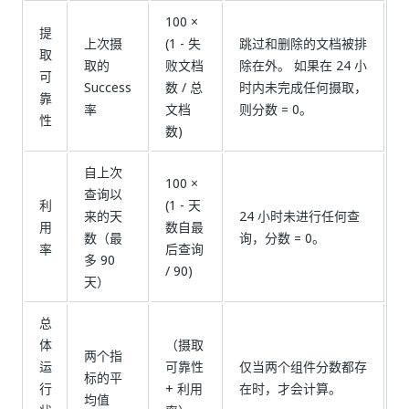
100 ×
提
上次摄
(1 - 失
跳过和删除的文档被排
取
取的
败文档
除在外。 如果在 24 小
可
Success
数 / 总
时内未完成任何摄取，
靠
率
文档
则分数 = 0。
性
数)
自上次
100 ×
查询以
利
(1 - 天
来的天
24 小时未进行任何查
用
数自最
数（最
询，分数 = 0。
率
后查询
多 90
/ 90)
天）
总
体
（摄取
两个指
运
可靠性
仅当两个组件分数都存
标的平
行
+ 利用
在时，才会计算。
均值