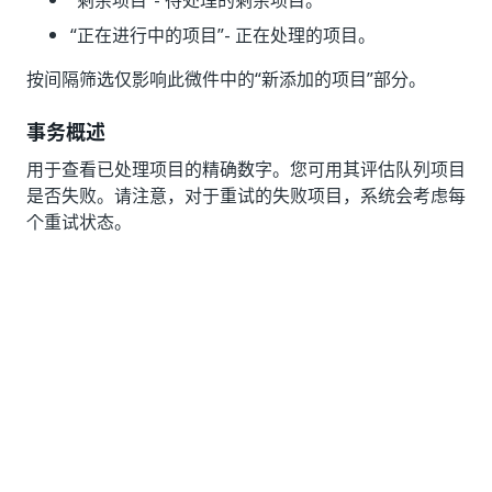
“剩余项目”
- 待处理的剩余项目。
“正在进行中的项目”
- 正在处理的项目。
按间隔
筛选仅影响此微件中的“新添加的项目”
部分。
事务概述
用于查看已处理项目的精确数字。您可用其评估队列项目
是否失败。请注意，对于重试的失败项目，系统会考虑每
个重试状态。
备注：
Orchestrator“文件夹”主页上的事务图形根据 UTC 时区
聚合数据。当您的文件夹设置不同的时区时，这可能会导
致出现差异。因此，图表中的每日统计信息应解释为“每
天，采用 UTC 格式”，而不是您本地的时区。
事务状态
用颜色表示，如下所示：