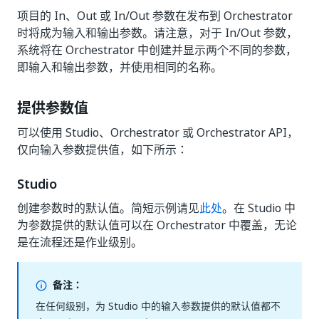
项目的 In、Out 或 In/Out 参数在发布到 Orchestrator
时将成为输入和输出参数。请注意，对于 In/Out 参数，
系统将在 Orchestrator 中创建并显示两个不同的参数，
即输入和输出参数，并使用相同的名称。
提供参数值
可以使用 Studio、Orchestrator 或 Orchestrator API，
仅向输入参数提供值，如下所示：
Studio
创建参数时的默认值。简短示例请见
此处
。在 Studio 中
为参数提供的默认值可以在 Orchestrator 中覆盖，无论
是在流程还是作业级别。
备注：
在任何级别，为 Studio 中的输入参数提供的默认值都不