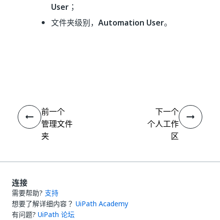
User
；
文件夹级别，
Automation User
。
是
否
thumb_up
thumb_down
前一个
下一个
管理文件
个人工作
夹
区
连接
需要帮助?
支持
想要了解详细内容？
UiPath Academy
有问题?
UiPath 论坛