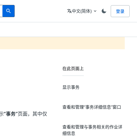
Search
语言
中文(简体)
登录
search
translate
expand_more
在此页面上
显示事务
查看和管理“事务详细信息”窗口
示
“事务”
页面，其中仅
查看和管理与事务相关的作业详
细信息