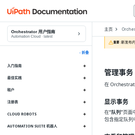
Open
主页
Orches
Dropd
Orchestrator 用户指南
to
Automation Cloud
·
latest
choose
新发布内
重要 :
product
- 折叠
入门指南
管理事务
最佳实践
在 Orche
租户
显示事务
注册表
在
“队列”
页面
CLOUD ROBOTS
包含指定队列
AUTOMATION SUITE 机器人