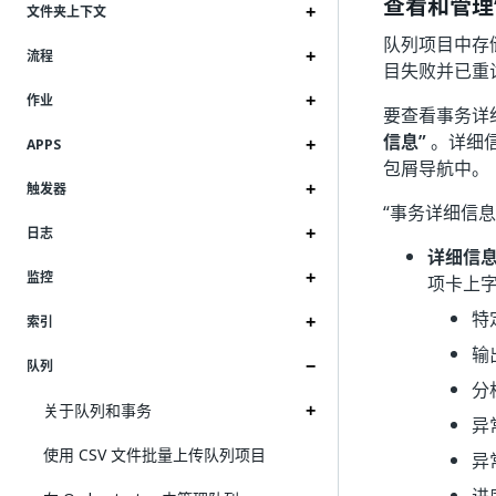
查看和管理
文件夹上下文
队列项目中存储的
流程
目失败并已重
作业
要查看事务详
信息”
。详细
APPS
包屑导航中。
触发器
“事务详细信
日志
详细信
监控
项卡上
特定
索引
输出
队列
分析
关于队列和事务
异常
使用 CSV 文件批量上传队列项目
异常