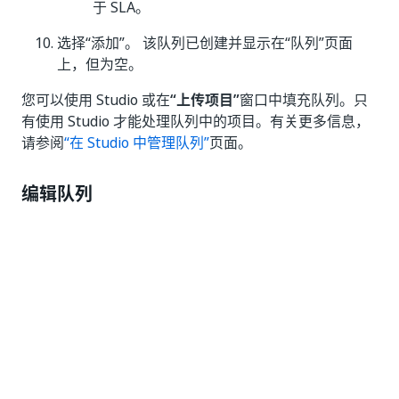
于 SLA。
选择“添加”
。 该队列已创建并显示在“队列”
页面
上，但为空。
您可以使用 Studio 或在
“上传项目”
窗口中填充队列。只
有使用 Studio 才能处理队列中的项目。有关更多信息，
请参阅
“在 Studio 中管理队列”
页面。
编辑队列
您可以
更新现有队列设置
，例如：
队列
名称
和
说明
“
自动重试
”部分
最大重试次数
编辑队列名称或说明
要在 Orchestrator 中编辑现有队列名称，请执行以下操