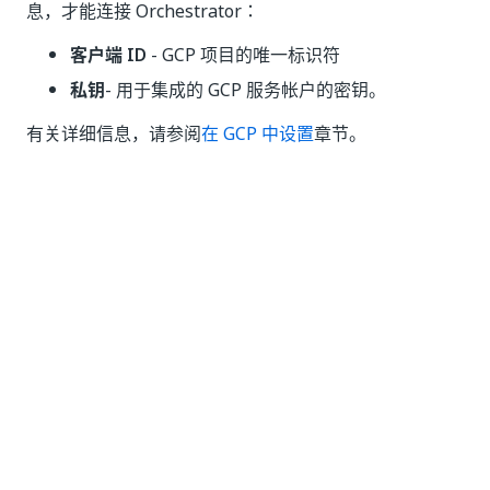
息，才能连接 Orchestrator：
客户端 ID
- GCP 项目的唯一标识符
私钥
- 用于集成的 GCP 服务帐户的密钥。
有关详细信息，请参阅
在 GCP 中设置
章节。
是
否
thumb_up
thumb_down
前一个
下一个
Elastic Robot
云提供程序设
Orchestration
置