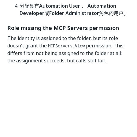
分配具有
Automation User
、
Automation
Developer
或
Folder Administrator
角色的用户。
Role missing the MCP Servers permission
The identity is assigned to the folder, but its role
doesn't grant the
permission. This
MCPServers.View
differs from not being assigned to the folder at all:
the assignment succeeds, but calls still fail.
Go to
Admin > your tenant > Manage Access >
Roles
.
Open the role assigned to the external app or
user.
Under
Permissions
, enable
View
on
MCP
Servers
.
The built-in
Automation User
role already includes
this permission.