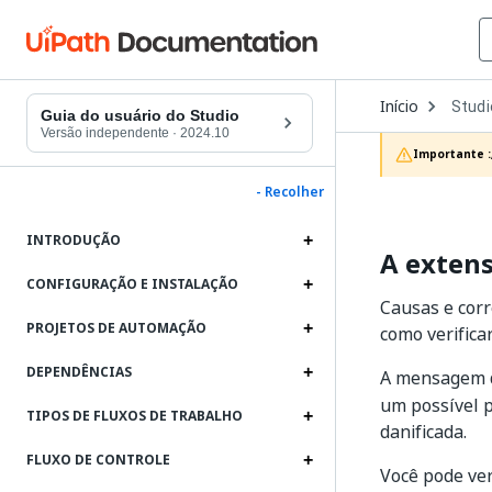
Open
Início
Studi
Dropd
Guia do usuário do Studio
to
Versão independente
·
2024.10
choos
Importante :
produc
- Recolher
INTRODUÇÃO
A extens
CONFIGURAÇÃO E INSTALAÇÃO
Causas e corr
PROJETOS DE AUTOMAÇÃO
como verificar
DEPENDÊNCIAS
A mensagem 
um possível p
TIPOS DE FLUXOS DE TRABALHO
danificada.
FLUXO DE CONTROLE
Você pode ver