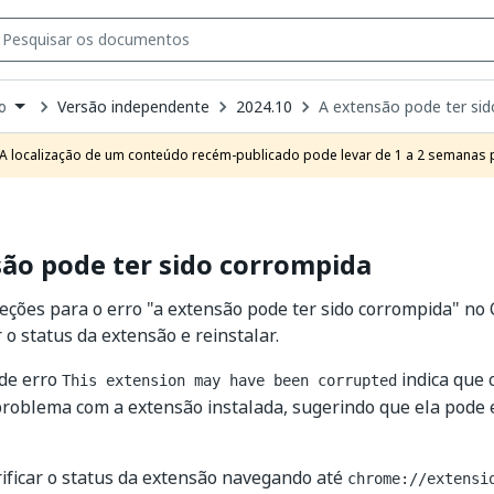
Versão independente
2024.10
A extensão pode ter si
o
own
e
A localização de um conteúdo recém-publicado pode levar de 1 a 2 semanas pa
t
ão pode ter sido corrompida
eções para o erro "a extensão pode ter sido corrompida" no
 o status da extensão e reinstalar.
de erro
indica que 
This extension may have been corrupted
roblema com a extensão instalada, sugerindo que ela pode 
ificar o status da extensão navegando até
chrome://extensi