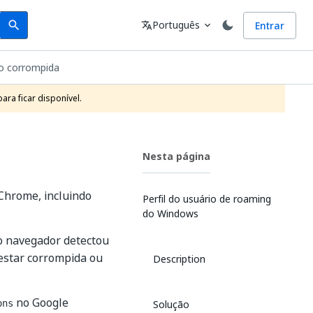
Search
Idioma
Português
Entrar
search
translate
expand_more
do corrompida
ra ficar disponível.
Nesta página
 Chrome, incluindo
Perfil do usuário de roaming
do Windows
o navegador detectou
estar corrompida ou
Description
no Google
Solução
ons