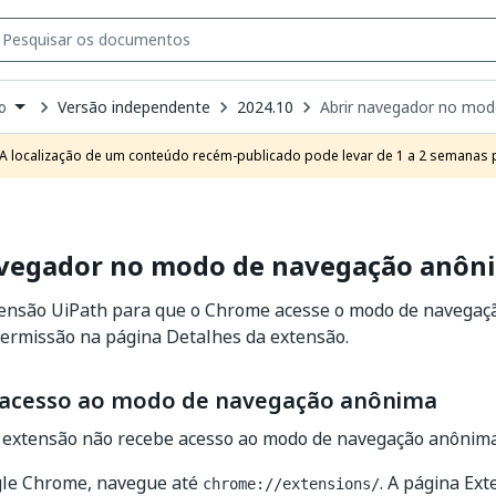
Versão independente
2024.10
Abrir navegador no mo
o
own
e
A localização de um conteúdo recém-publicado pode levar de 1 a 2 semanas pa
t
avegador no modo de navegação anôn
xtensão UiPath para que o Chrome acesse o modo de navega
ermissão na página Detalhes da extensão.
o acesso ao modo de navegação anônima
 extensão não recebe acesso ao modo de navegação anônima. 
le Chrome, navegue até
. A página Ext
chrome://extensions/