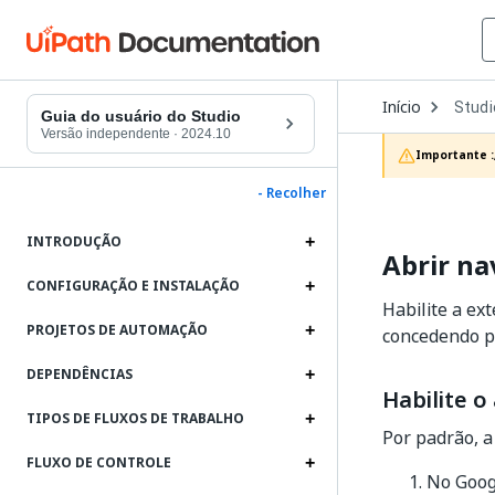
Open
Início
Studi
Dropd
Guia do usuário do Studio
to
Versão independente
·
2024.10
choos
Importante :
produc
- Recolher
INTRODUÇÃO
Abrir n
CONFIGURAÇÃO E INSTALAÇÃO
Habilite a e
PROJETOS DE AUTOMAÇÃO
concedendo p
DEPENDÊNCIAS
Habilite 
TIPOS DE FLUXOS DE TRABALHO
Por padrão, a
FLUXO DE CONTROLE
No Goog