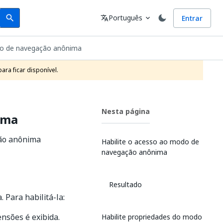
Search
Idioma
Português
Entrar
search
translate
expand_more
do de navegação anônima
ra ficar disponível.
Nesta página
ima
ção anônima
Habilite o acesso ao modo de
navegação anônima
Resultado
Para habilitá-la:
ensões é exibida.
Habilite propriedades do modo