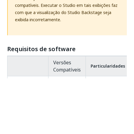
compatíveis. Executar o Studio em tais exibições faz
com que a visualização do Studio Backstage seja
exibida incorretamente.
Requisitos de software
Versões
Particularidades
Compatíveis
Microsoft Visual
C++
redistribuível
para Visual
Windows 10
Studio 2015,
Windows 10
2017, 2019 e
N
2022, versão x64
(necessário para