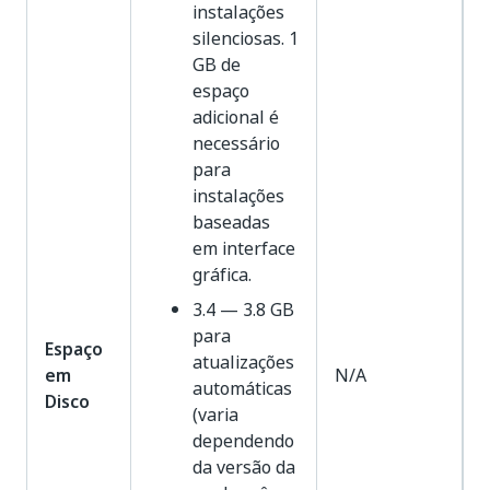
instalações
silenciosas. 1
GB de
espaço
adicional é
necessário
para
instalações
baseadas
em interface
gráfica.
3.4 — 3.8 GB
para
Espaço
atualizações
em
N/A
automáticas
Disco
(varia
dependendo
da versão da