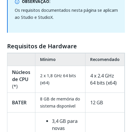
OBSERVAÇÃO:
Os requisitos documentados nesta página se aplicam
ao Studio e StudioX.
Requisitos de Hardware
Mínimo
Recomendado
Núcleos
4 x 2.4 GHz
2 x 1,8 GHz 64 bits
de CPU
64 bits (x64)
(x64)
(*)
8 GB de memória do
BATER
12 GB
sistema disponível
3,4 GB para
novas