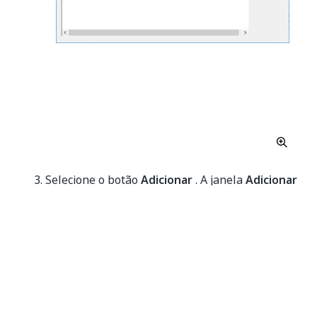
Selecione o botão
Adicionar
. A janela
Adicionar
o Azure DevOps Server
será exibida.
OBSERVAÇÃO:
Se o Studio travar ou falhar em responder ao
adicionar um servidor TFS, remova os arquivos
de configuração do
C:\Users\&lt;username&gt;\AppData\Roam