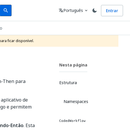
Search
Idioma
Português
Entrar
search
translate
expand_more
do
ra ficar disponível.
Nesta página
en-Then para
Estrutura
aplicativo de
Namespaces
digo e permitem
CodedWorkflow
ndo-Então
. Esta