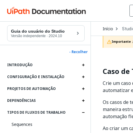
Open
Início
Studi
Dropd
Guia do usuário do Studio
to
Versão independente
·
2024.10
choos
Importante :
produc
- Recolher
INTRODUÇÃO
Caso de 
CONFIGURAÇÃO E INSTALAÇÃO
Crie um caso 
PROJETOS DE AUTOMAÇÃO
automatizar e
DEPENDÊNCIAS
Os casos de t
maneira estru
TIPOS DE FLUXOS DE TRABALHO
automação fle
Sequences
Ao criar um c