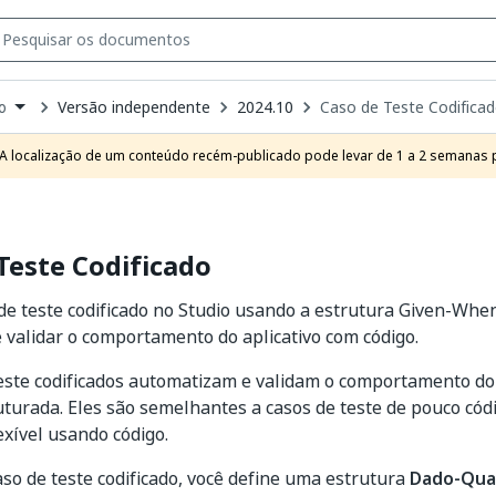
Versão independente
2024.10
Caso de Teste Codifica
o
own
e
A localização de um conteúdo recém-publicado pode levar de 1 a 2 semanas pa
t
Teste Codificado
de teste codificado no Studio usando a estrutura Given-Wh
 validar o comportamento do aplicativo com código.
este codificados automatizam e validam o comportamento do 
turada. Eles são semelhantes a casos de teste de pouco có
xível usando código.
aso de teste codificado, você define uma estrutura
Dado-Qua