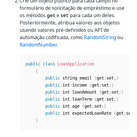
Crie um objeto público para cada campo no
formulário de solicitação de empréstimo e use
os métodos
get
e
set
para cada um deles.
Posteriormente, atribua valores aos objetos
usando valores pré-definidos ou API de
automação codificada, como
RandomString
ou
RandomNumber
.
public
class
LoanApplication
{
public
 string email 
{
get
;
set
;
}
public
 int income 
{
get
;
set
;
}
public
 int loanAmount 
{
get
;
set
;
}
public
 int loanTerm 
{
get
;
set
;
}
public
 int age 
{
get
;
set
;
}
public
 int expectedLoanRate 
{
get
;
set
;
}