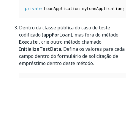
private
 LoanApplication myLoanApplication
;
Dentro da classe pública do caso de teste
codificado (
appForLoan
), mas fora do método
Execute
, crie outro método chamado
InitializeTestData
. Defina os valores para cada
campo dentro do formulário de solicitação de
empréstimo dentro deste método.
public
void
InitializeTestData
(
)
{
            myLoanApplication 
=
new
LoanAppli
            myLoanApplication
.
age 
=
42
;
            myLoanApplication
.
email 
=
"john.d
            myLoanApplication
.
income 
=
30000
;
            myLoanApplication
.
loanAmount 
=
 de
            myLoanApplication
.
loanTerm 
=
5
;